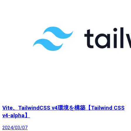
Vite、TailwindCSS v4環境を構築【Tailwind CSS
v4-alpha】
2024/03/07