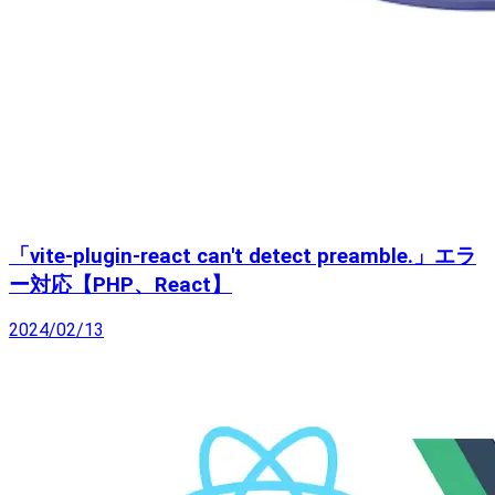
「vite-plugin-react can't detect preamble.」エラ
ー対応【PHP、React】
2024/02/13